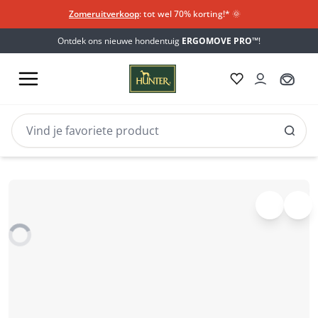
Zomeruitverkoop
: tot wel 70% korting!*​
🌞
Ontdek ons nieuwe hondentuig
ERGOMOVE PRO™
!