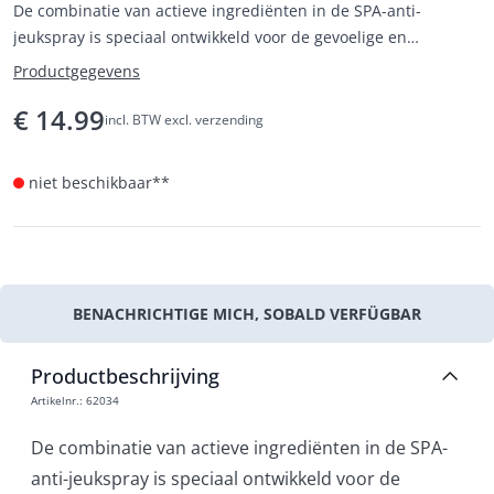
De combinatie van actieve ingrediënten in de SPA-anti-
jeukspray is speciaal ontwikkeld voor de gevoelige en
geïrriteerde huid van honden en katten.
Productgegevens
€
14.99
incl. BTW excl. verzending
niet beschikbaar**
BENACHRICHTIGE MICH, SOBALD VERFÜGBAR
Productbeschrijving
Artikelnr.
:
62034
De combinatie van actieve ingrediënten in de SPA-
anti-jeukspray is speciaal ontwikkeld voor de