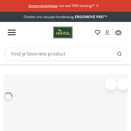
Zomeruitverkoop
: tot wel 70% korting!*​
🌞
Ontdek ons nieuwe hondentuig
ERGOMOVE PRO™
!