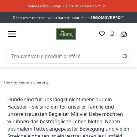
Soldes d'été
: jusqu'à 70 % de réduction !*​
🌞
Découvrez notre nouveau harnais pour chien
ERGOMOVE PRO™
!
OP-
HUNTER OP-Versicherung für 
Versicherung
Hunde
für
Tierkrankenversicherung
Hunde
Eine Tierversicherung der HanseMerkur
Hunde sind für uns längst nicht mehr nur ein
Haustier – sie sind ein Teil unserer Familie und
unsere treuesten Begleiter. Mit viel Liebe möchten
wir ihnen das bestmögliche Leben bieten. Neben
optimalem Futter, angepasster Bewegung und vielen
Streicheleinheiten ist ein vertrauensvolles Umfeld