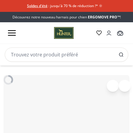
Soldes d'été
: jusqu'à 70 % de réduction !*​
🌞
Découvrez notre nouveau harnais pour chien
ERGOMOVE PRO™
!