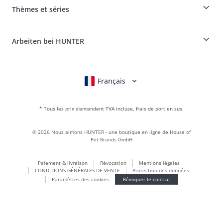
myHUNTERclub
Assurance maladie pour animaux
Réclamer et renvoyer des produits
Thèmes et séries
It*s a family Business
Compte client
Portail des retours
HUNTER Manufacture de cuir
FAQ & aide
Boons
Le cuir est notre passion
Arbeiten bei HUNTER
BVB Dortmund
HUNTER Boutique & magasin d'usine
Canadian Up
Fan Collection
FC Bayern München
Français
Deutsch
English
Italiano
Nederlands
Pour les petits chiens
Monde des cadeaux
* Tous les prix s'entendent TVA incluse, frais de port en sus.
sacs à main
Vêtements pour chiens
©
2026
Nous aimons HUNTER - une boutique en ligne de House of
Aliments pour chiens
Pet Brands GmbH
Le monde du cuir
Paiement & livraison
Révocation
Mentions légales
LOVE
CONDITIONS GÉNÉRALES DE VENTE
Protection des données
Maldon
Paramètres des cookies
Révoquer le contrat
München
Durable
Inscription à la newsletter