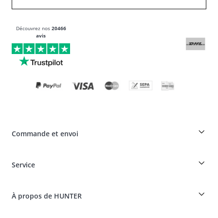
Découvrez nos
20466
avis
Commande et envoi
Réduction pour les éleveurs sur les produits HUNTER
Service
Spéciaux pour les professionnels du chien
Commandes en tant qu'invité
Dogfinder
Informations sur la livraison
À propos de HUNTER
Tableau des races
Révocation
Voyager avec un chien
Paiement et livraison