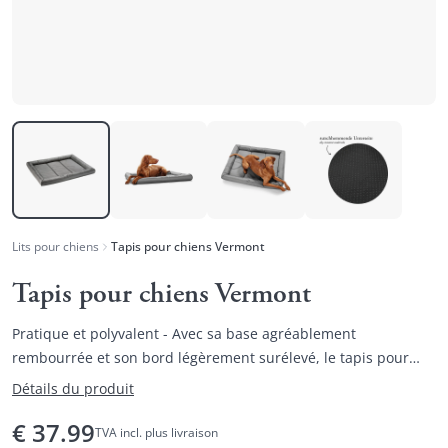
Lits pour chiens
Tapis pour chiens Vermont
Tapis pour chiens Vermont
Pratique et polyvalent - Avec sa base agréablement
rembourrée et son bord légèrement surélevé, le tapis pour
chien VERMONT offre un endroit confortable et polyvalent
Détails du produit
pour se coucher.
€
37.99
TVA incl. plus livraison