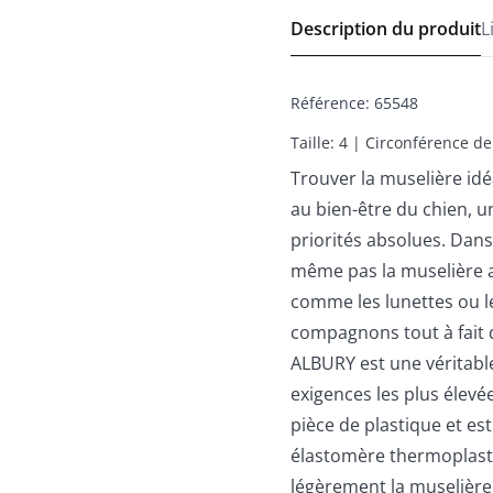
Description du produit
L
Référence
:
65548
Taille: 4 | Circonférence de
Trouver la muselière idé
au bien-être du chien, u
priorités absolues. Dans
même pas la muselière 
comme les lunettes ou l
compagnons tout à fait 
ALBURY est une véritabl
exigences les plus élevé
pièce de plastique et est
élastomère thermoplastiq
légèrement la muselière