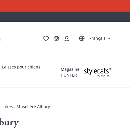
Deutsch
English
Italiano
Nederlands
Français
Laisses pour chiens
Magazine
HUNTER
ssoires
Muselière Albury
lbury