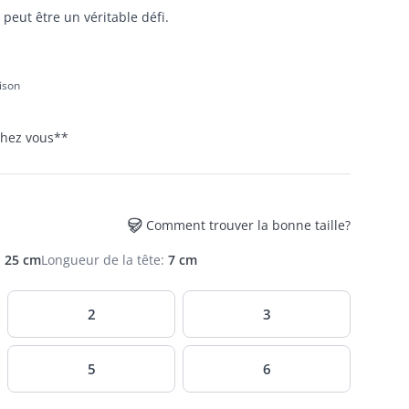
 peut être un véritable défi.
aison
 chez vous
**
Comment trouver la bonne taille?
:
25 cm
Longueur de la tête
:
7 cm
2
3
5
6