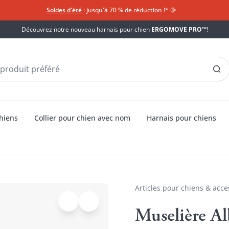
Soldes d'été
: jusqu'à 70 % de réduction !*​
🌞
Découvrez notre nouveau harnais pour chien
ERGOMOVE PRO™
!
chiens
Collier pour chien avec nom
Harnais pour chiens
Articles pour chiens & acce
Muselière A