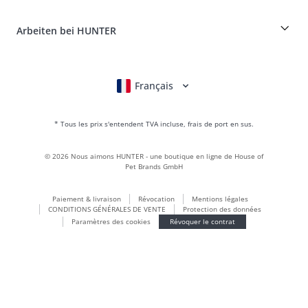
Portail des retours
HUNTER Manufacture de cuir
FAQ & aide
Boons
Le cuir est notre passion
Arbeiten bei HUNTER
BVB Dortmund
HUNTER Boutique & magasin d'usine
Canadian Up
Fan Collection
FC Bayern München
Français
Deutsch
English
Italiano
Nederlands
Pour les petits chiens
Monde des cadeaux
* Tous les prix s'entendent TVA incluse, frais de port en sus.
sacs à main
Vêtements pour chiens
©
2026
Nous aimons HUNTER - une boutique en ligne de House of
Aliments pour chiens
Pet Brands GmbH
Le monde du cuir
Paiement & livraison
Révocation
Mentions légales
LOVE
CONDITIONS GÉNÉRALES DE VENTE
Protection des données
Maldon
Paramètres des cookies
Révoquer le contrat
München
Durable
Inscription à la newsletter
Le monde des chiots