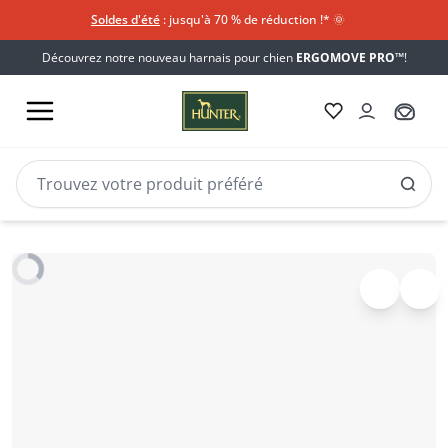
Soldes d'été
: jusqu'à 70 % de réduction !*​
🌞
Découvrez notre nouveau harnais pour chien
ERGOMOVE PRO™
!