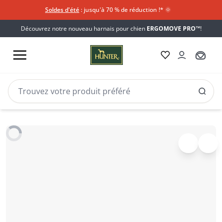
Soldes d'été
: jusqu'à 70 % de réduction !*​
🌞
Découvrez notre nouveau harnais pour chien
ERGOMOVE PRO™
!