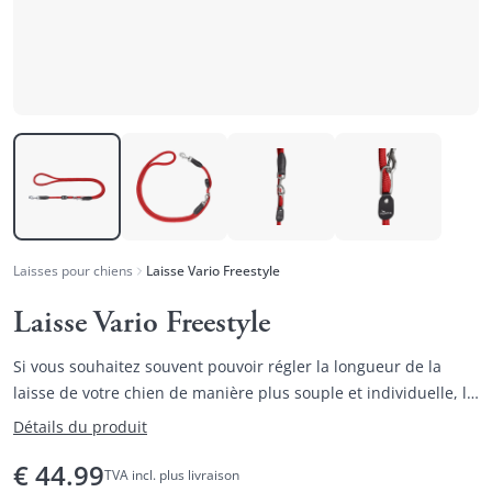
Laisses pour chiens
Laisse Vario Freestyle
Laisse Vario Freestyle
Si vous souhaitez souvent pouvoir régler la longueur de la
laisse de votre chien de manière plus souple et individuelle, la
laisse Vario FREESTYLE est la solution.
Détails du produit
€
44.99
TVA incl. plus livraison