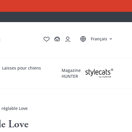
Deutsch
English
Italiano
Nederlands
Français
Laisses pour chiens
Magazine
HUNTER
e réglable Love
le Love