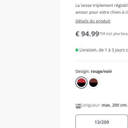
La laisse triplement réglab
amour pour votre chien à
Détails du produit
€
94.99
TVA incl. plus livr
Livraison, de 1 à 3 jours
Design
:
rouge/noir
Longueur
:
max. 200 cm
13/200