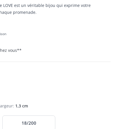
le LOVE est un véritable bijou qui exprime votre
 chaque promenade.
aison
 chez vous
**
Largeur
:
1,3 cm
18/200