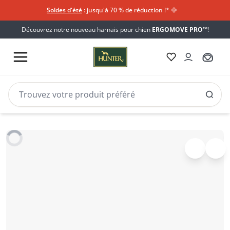
Soldes d'été
: jusqu'à 70 % de réduction !*​
🌞
Découvrez notre nouveau harnais pour chien
ERGOMOVE PRO™
!