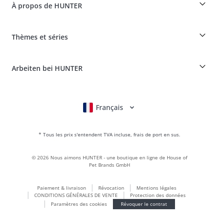
Informations sur la livraison
À propos de HUNTER
Tableau des races
Révocation
Voyager avec un chien
Paiement et livraison
myHUNTERclub
Assurance maladie pour animaux
Réclamer et renvoyer des produits
Thèmes et séries
It*s a family Business
Compte client
Portail des retours
HUNTER Manufacture de cuir
FAQ & aide
Boons
Le cuir est notre passion
Arbeiten bei HUNTER
BVB Dortmund
HUNTER Boutique & magasin d'usine
Canadian Up
Fan Collection
FC Bayern München
Français
Deutsch
English
Italiano
Nederlands
Pour les petits chiens
Monde des cadeaux
* Tous les prix s'entendent TVA incluse, frais de port en sus.
sacs à main
Vêtements pour chiens
©
2026
Nous aimons HUNTER - une boutique en ligne de House of
Aliments pour chiens
Pet Brands GmbH
Le monde du cuir
Paiement & livraison
Révocation
Mentions légales
LOVE
CONDITIONS GÉNÉRALES DE VENTE
Protection des données
Maldon
Paramètres des cookies
Révoquer le contrat
München