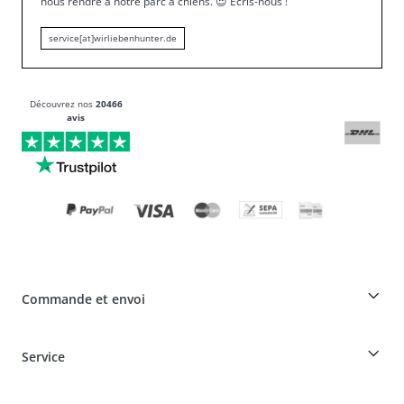
nous rendre à notre parc à chiens.
😍
Écris-nous !
service[at]wirliebenhunter.de
Découvrez nos
20466
avis
Commande et envoi
Réduction pour les éleveurs sur les produits HUNTER
Service
Spéciaux pour les professionnels du chien
Commandes en tant qu'invité
Dogfinder