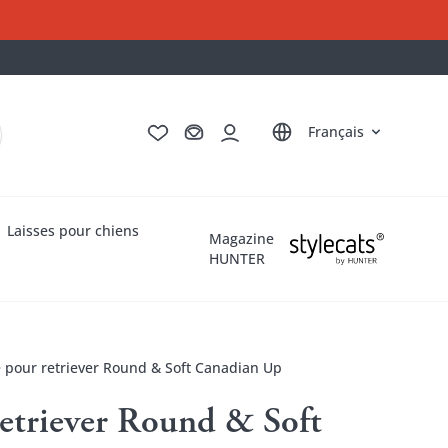
Deutsch
English
Italiano
Nederlands
Français
Laisses pour chiens
Magazine
HUNTER
e pour retriever Round & Soft Canadian Up
retriever Round & Soft