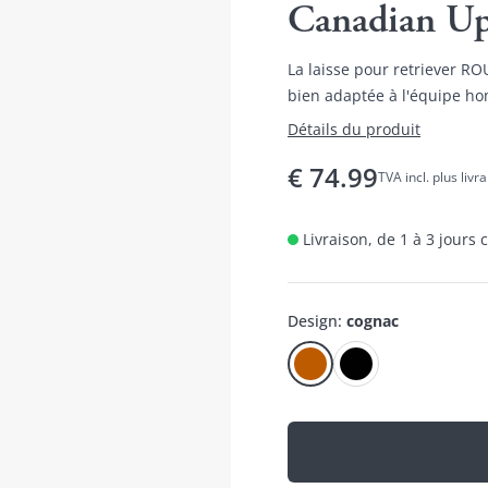
Canadian U
La laisse pour retriever 
bien adaptée à l'équipe ho
sport canin comme l'agility 
Détails du produit
€
74.99
TVA incl. plus livr
Livraison, de 1 à 3 jours
Design
:
cognac