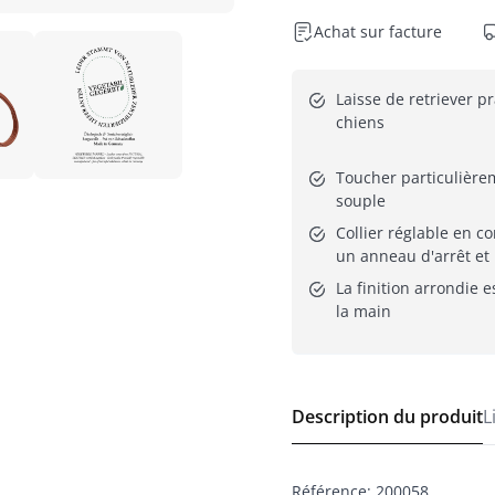
Achat sur facture
Laisse de retriever pr
chiens
Toucher particulièrem
souple
Collier réglable en co
un anneau d'arrêt et
La finition arrondie e
la main
Description du produit
L
Référence
:
200058