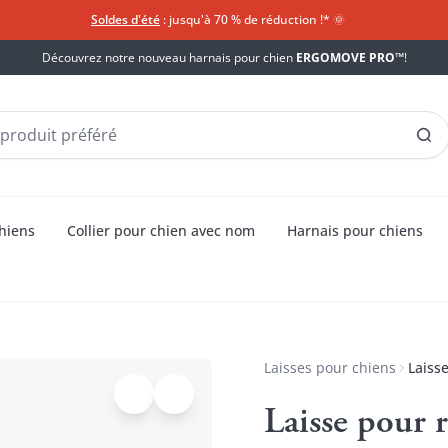
Soldes d'été
: jusqu'à 70 % de réduction !*​
🌞
Découvrez notre nouveau harnais pour chien
ERGOMOVE PRO™
!
chiens
Collier pour chien avec nom
Harnais pour chiens
Laisses pour chiens
Laiss
Laisse pour 