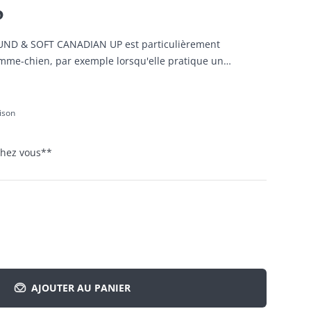
p
ROUND & SOFT CANADIAN UP est particulièrement
mme-chien, par exemple lorsqu'elle pratique un
ou lorsqu'elle part à la chasse.
aison
 chez vous
**
AJOUTER AU PANIER