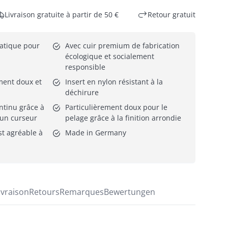
Livraison gratuite à partir de 50 €
Retour gratuit
atique pour 
Avec cuir premium de fabrication 
écologique et socialement 
responsible
ent doux et 
Insert en nylon résistant à la 
déchirure
ntinu grâce à 
Particulièrement doux pour le 
 un curseur
pelage grâce à la finition arrondie
st agréable à 
Made in Germany
ivraison
Retours
Remarques
Bewertungen