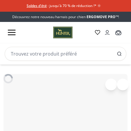
Soldes d'été
: jusqu'à 70 % de réduction !*​
🌞
Découvrez notre nouveau harnais pour chien
ERGOMOVE PRO™
!