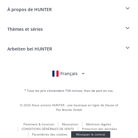
Dogfinder
Informations sur la livraison
À propos de HUNTER
Tableau des races
Révocation
Voyager avec un chien
Paiement et livraison
myHUNTERclub
Assurance maladie pour animaux
Réclamer et renvoyer des produits
Thèmes et séries
It*s a family Business
Compte client
Portail des retours
HUNTER Manufacture de cuir
FAQ & aide
Boons
Le cuir est notre passion
Arbeiten bei HUNTER
BVB Dortmund
HUNTER Boutique & magasin d'usine
Canadian Up
Fan Collection
FC Bayern München
Français
Deutsch
English
Italiano
Nederlands
Pour les petits chiens
Monde des cadeaux
* Tous les prix s'entendent TVA incluse, frais de port en sus.
sacs à main
Vêtements pour chiens
©
2026
Nous aimons HUNTER - une boutique en ligne de House of
Aliments pour chiens
Pet Brands GmbH
Le monde du cuir
Paiement & livraison
Révocation
Mentions légales
LOVE
CONDITIONS GÉNÉRALES DE VENTE
Protection des données
Maldon
Paramètres des cookies
Révoquer le contrat