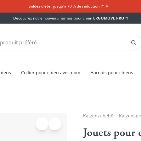
Soldes d'été
: jusqu'à 70 % de réduction !*​
🌞
Découvrez notre nouveau harnais pour chien
ERGOMOVE PRO™
!
chiens
Collier pour chien avec nom
Harnais pour chiens
Katzenzubehör
Katzenspi
Jouets pour 