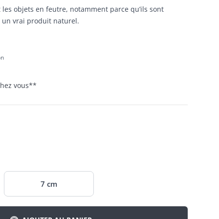
les objets en feutre, notamment parce qu’ils sont
 un vrai produit naturel.
on
 chez vous
**
7 cm