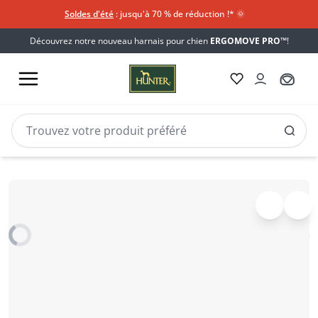
Soldes d'été
: jusqu'à 70 % de réduction !*​
🌞
Découvrez notre nouveau harnais pour chien
ERGOMOVE PRO™
!