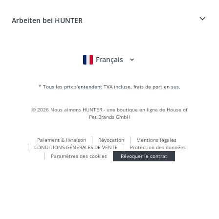
Portail des retours
HUNTER Manufacture de cuir
FAQ & aide
Boons
Le cuir est notre passion
Arbeiten bei HUNTER
BVB Dortmund
HUNTER Boutique & magasin d'usine
Canadian Up
Fan Collection
FC Bayern München
Français
Deutsch
English
Italiano
Nederlands
Pour les petits chiens
Monde des cadeaux
* Tous les prix s'entendent TVA incluse, frais de port en sus.
sacs à main
Vêtements pour chiens
©
2026
Nous aimons HUNTER - une boutique en ligne de House of
Aliments pour chiens
Pet Brands GmbH
Le monde du cuir
Paiement & livraison
Révocation
Mentions légales
LOVE
CONDITIONS GÉNÉRALES DE VENTE
Protection des données
Maldon
Paramètres des cookies
Révoquer le contrat
München
Durable
Inscription à la newsletter
Le monde des chiots