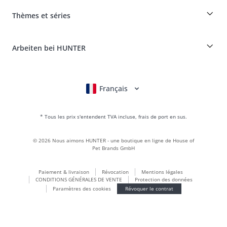
Paiement et livraison
myHUNTERclub
Assurance maladie pour animaux
Réclamer et renvoyer des produits
Thèmes et séries
It*s a family Business
Compte client
Portail des retours
HUNTER Manufacture de cuir
FAQ & aide
Boons
Le cuir est notre passion
Arbeiten bei HUNTER
BVB Dortmund
HUNTER Boutique & magasin d'usine
Canadian Up
Fan Collection
FC Bayern München
Français
Deutsch
English
Italiano
Nederlands
Pour les petits chiens
Monde des cadeaux
* Tous les prix s'entendent TVA incluse, frais de port en sus.
sacs à main
Vêtements pour chiens
©
2026
Nous aimons HUNTER - une boutique en ligne de House of
Aliments pour chiens
Pet Brands GmbH
Le monde du cuir
Paiement & livraison
Révocation
Mentions légales
LOVE
CONDITIONS GÉNÉRALES DE VENTE
Protection des données
Maldon
Paramètres des cookies
Révoquer le contrat
München
Durable
Inscription à la newsletter