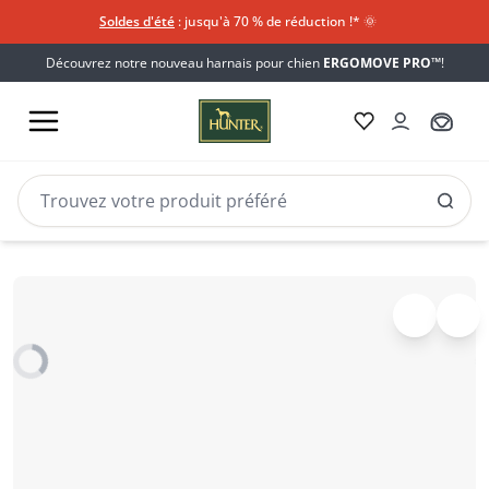
Soldes d'été
: jusqu'à 70 % de réduction !*​
🌞
Découvrez notre nouveau harnais pour chien
ERGOMOVE PRO™
!