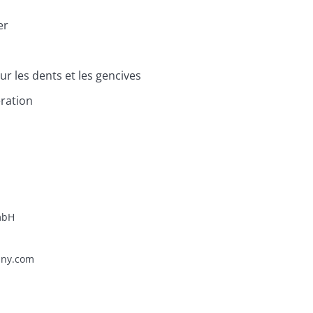
er
ur les dents et les gencives
ération
bH

ny.com