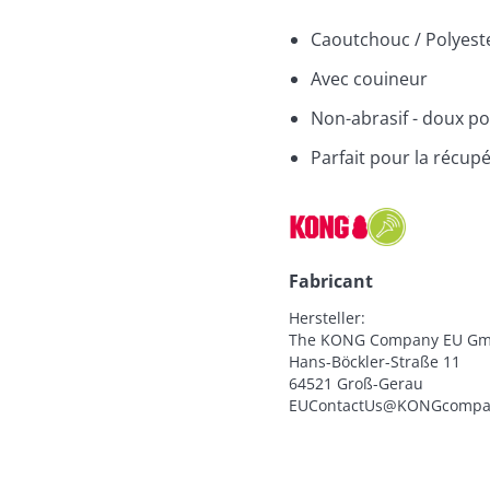
Caoutchouc / Polyest
Avec couineur
Non-abrasif - doux po
Parfait pour la récup
Fabricant
Hersteller:

The KONG Company EU Gm
Hans-Böckler-Straße 11

64521 Groß-Gerau

EUContactUs@KONGcompa