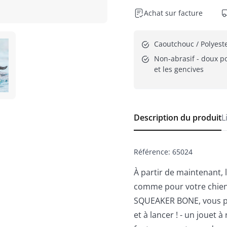
Achat sur facture
Caoutchouc / Polyest
Non-abrasif - doux po
et les gencives
Description du produit
L
Référence
:
65024
À partir de maintenant,
comme pour votre chien
SQUEAKER BONE, vous pouv
et à lancer ! - un jouet 