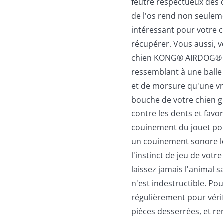
feutre respectueux des d
de l'os rend non seul
intéressant pour votre ch
récupérer. Vous aussi, v
chien KONG® AIRDOG® S
ressemblant à une balle
et de morsure qu'une vra
bouche de votre chien gr
contre les dents et favor
couinement du jouet 
un couinement sonore lo
l'instinct de jeu de votr
laissez jamais l'animal 
n'est indestructible. Pou
régulièrement pour vérif
pièces desserrées, et re