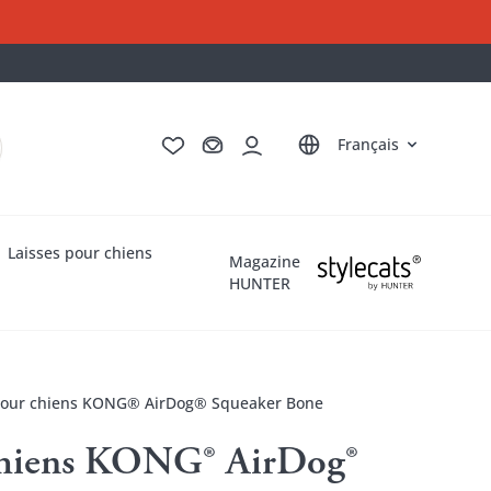
Deutsch
English
Italiano
Nederlands
Français
Laisses pour chiens
Magazine
HUNTER
pour chiens KONG® AirDog® Squeaker Bone
chiens KONG® AirDog®