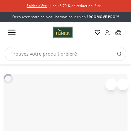
Soldes d'été
: jusqu'à 70 % de réduction !*​
🌞
Découvrez notre nouveau harnais pour chien
ERGOMOVE PRO™
!