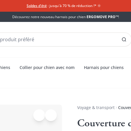
Soldes d'été
: jusqu'à 70 % de réduction !*​
🌞
Découvrez notre nouveau harnais pour chien
ERGOMOVE PRO™
!
chiens
Collier pour chien avec nom
Harnais pour chiens
Voyage & transport
Couver
Couverture d