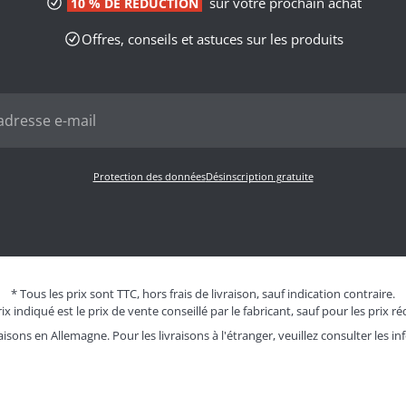
sur votre prochain achat
10 % DE RÉDUCTION
Offres, conseils et astuces sur les produits
Protection des données
Désinscription gratuite
* Tous les prix sont TTC, hors frais de livraison, sauf indication contraire.
ix indiqué est le prix de vente conseillé par le fabricant, sauf pour les prix ré
aisons en Allemagne. Pour les livraisons à l'étranger, veuillez consulter les
in