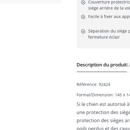
Couverture protectric
siège arrière de la vo
Facile à fixer aux app
Séparation du siège p
fermeture éclair
Description du produit
L
Référence
:
92424
Format/Dimension: 145 x 1
Si le chien est autorisé 
une protection des siè
protection des sièges arr
poils perdus et des rayu