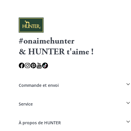
#onaimehunter
& HUNTER t'aime !
Commande et envoi
Réduction pour les éleveurs sur les produits HUNTER
Service
Spéciaux pour les professionnels du chien
Commandes en tant qu'invité
Dogfinder
Informations sur la livraison
À propos de HUNTER
Tableau des races
Révocation