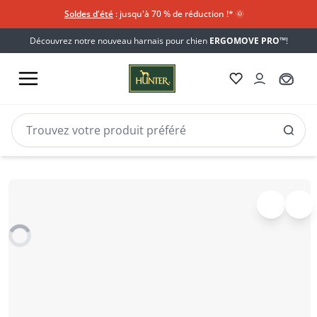
Soldes d'été
: jusqu'à 70 % de réduction !*​
🌞
Découvrez notre nouveau harnais pour chien
ERGOMOVE PRO™
!