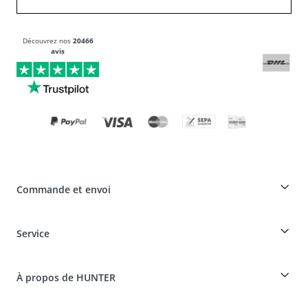
Découvrez nos
20466
avis
Commande et envoi
Réduction pour les éleveurs sur les produits HUNTER
Service
Spéciaux pour les professionnels du chien
Commandes en tant qu'invité
Dogfinder
Informations sur la livraison
À propos de HUNTER
Tableau des races
Révocation
Voyager avec un chien
Paiement et livraison