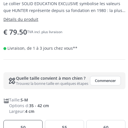
Le collier SOLID EDUCATION EXCLUSIVE symbolise les valeurs
que HUNTER représente depuis sa fondation en 1980 : la plus
haute qualité, de la sélection des matières premières à la
Détails du produit
présentation des produits finis, avec un souci constant de
€
79.50
sécurité, de fonctionnalité et de design attrayant.
TVA incl. plus livraison
Livraison, de 1 à 3 jours chez vous
**
Quelle taille convient à mon chien ?
Commencer
Trouvez la bonne taille en quelques étapes
Taille
:
S-M
Options d
:
35 - 42 cm
Largeur
:
4 cm
50
55
60