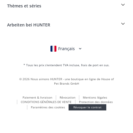
myHUNTERclub
Assurance maladie pour animaux
Réclamer et renvoyer des produits
Thèmes et séries
It*s a family Business
Compte client
Portail des retours
HUNTER Manufacture de cuir
FAQ & aide
Boons
Le cuir est notre passion
Arbeiten bei HUNTER
BVB Dortmund
HUNTER Boutique & magasin d'usine
Canadian Up
Fan Collection
FC Bayern München
Français
Deutsch
English
Italiano
Nederlands
Pour les petits chiens
Monde des cadeaux
* Tous les prix s'entendent TVA incluse, frais de port en sus.
sacs à main
Vêtements pour chiens
©
2026
Nous aimons HUNTER - une boutique en ligne de House of
Aliments pour chiens
Pet Brands GmbH
Le monde du cuir
Paiement & livraison
Révocation
Mentions légales
LOVE
CONDITIONS GÉNÉRALES DE VENTE
Protection des données
Maldon
Paramètres des cookies
Révoquer le contrat
München
Durable
Inscription à la newsletter