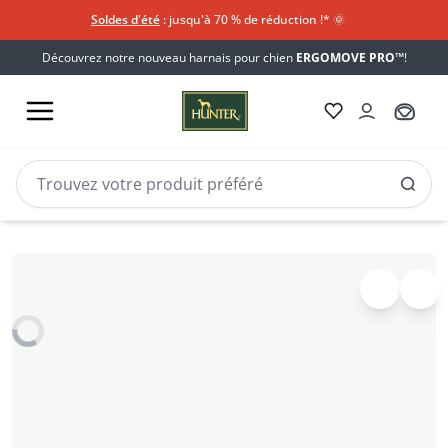
Soldes d'été
: jusqu'à 70 % de réduction !*​
🌞
Découvrez notre nouveau harnais pour chien
ERGOMOVE PRO™
!