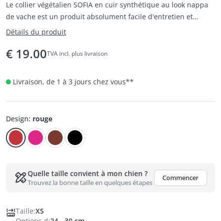
Le collier végétalien SOFIA en cuir synthétique au look nappa
de vache est un produit absolument facile d'entretien et
résistant pour tous ceux qui ne veulent pas renoncer à l'aspect
Détails du produit
noble du cuir malgré sa fonctionnalité.
€
19.00
TVA incl. plus livraison
Livraison, de 1 à 3 jours chez vous
**
Design
:
rouge
Quelle taille convient à mon chien ?
Commencer
Trouvez la bonne taille en quelques étapes
Taille
:
XS
Options d
:
24 - 30 cm