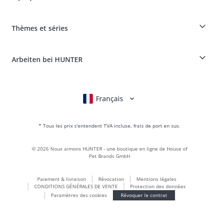
Tableau des races
Révocation
Voyager avec un chien
Paiement et livraison
myHUNTERclub
Assurance maladie pour animaux
Réclamer et renvoyer des produits
Thèmes et séries
It*s a family Business
Compte client
Portail des retours
HUNTER Manufacture de cuir
FAQ & aide
Boons
Le cuir est notre passion
Arbeiten bei HUNTER
BVB Dortmund
HUNTER Boutique & magasin d'usine
Canadian Up
Fan Collection
FC Bayern München
Français
Deutsch
English
Italiano
Nederlands
Pour les petits chiens
Monde des cadeaux
* Tous les prix s'entendent TVA incluse, frais de port en sus.
sacs à main
Vêtements pour chiens
©
2026
Nous aimons HUNTER - une boutique en ligne de House of
Aliments pour chiens
Pet Brands GmbH
Le monde du cuir
Paiement & livraison
Révocation
Mentions légales
LOVE
CONDITIONS GÉNÉRALES DE VENTE
Protection des données
Maldon
Paramètres des cookies
Révoquer le contrat
München
Durable