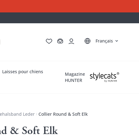
Deutsch
English
Italiano
Nederlands
Français
Laisses pour chiens
Magazine
HUNTER
ehalsband Leder
Collier Round & Soft Elk
nd & Soft Elk