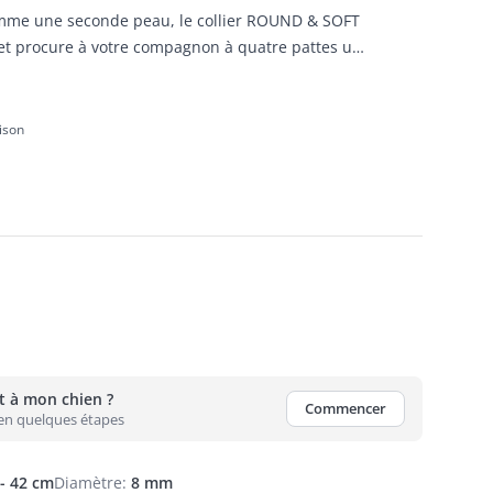
omme une seconde peau, le collier ROUND & SOFT
et procure à votre compagnon à quatre pattes un
.
aison
nt à mon chien ?
Commencer
 en quelques étapes
 - 42 cm
Diamètre
:
8 mm