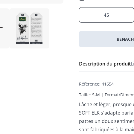
45
BENACH
Description du produit
L
Référence
:
41654
Taille: S-M | Format/Dimen
Lâche et léger, presqu
SOFT ELK s'adapte parf
pattes un doux sentimen
sont fabriquées à la ma