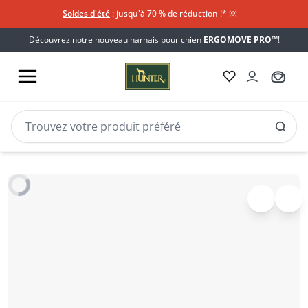
Soldes d'été
: jusqu'à 70 % de réduction !*​
🌞
Découvrez notre nouveau harnais pour chien
ERGOMOVE PRO™
!