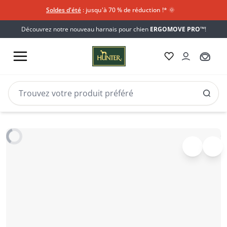
Soldes d'été
: jusqu'à 70 % de réduction !*​
🌞
Découvrez notre nouveau harnais pour chien
ERGOMOVE PRO™
!