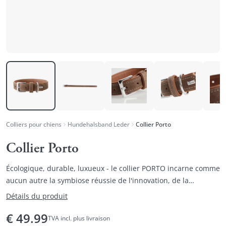
Colliers pour chiens
Hundehalsband Leder
Collier Porto
Collier Porto
Écologique, durable, luxueux - le collier PORTO incarne comme
aucun autre la symbiose réussie de l'innovation, de la
perfection artisanale et de la durabilité.
Détails du produit
€
49.99
TVA incl. plus livraison