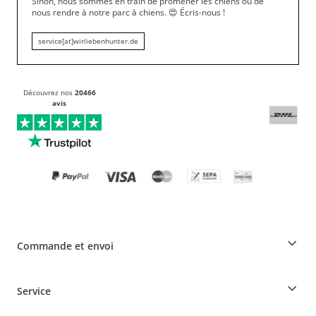
Sinon, nous sommes en train de promener les chiens ou de
nous rendre à notre parc à chiens.
😍
Écris-nous !
service[at]wirliebenhunter.de
Découvrez nos
20466
avis
Commande et envoi
Réduction pour les éleveurs sur les produits HUNTER
Service
Spéciaux pour les professionnels du chien
Commandes en tant qu'invité