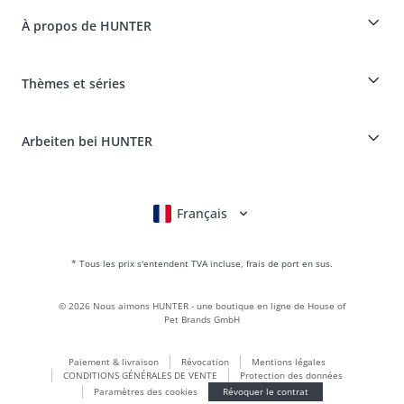
Dogfinder
Informations sur la livraison
À propos de HUNTER
Tableau des races
Révocation
Voyager avec un chien
Paiement et livraison
myHUNTERclub
Assurance maladie pour animaux
Réclamer et renvoyer des produits
Thèmes et séries
It*s a family Business
Compte client
Portail des retours
HUNTER Manufacture de cuir
FAQ & aide
Boons
Le cuir est notre passion
Arbeiten bei HUNTER
BVB Dortmund
HUNTER Boutique & magasin d'usine
Canadian Up
Fan Collection
FC Bayern München
Français
Deutsch
English
Italiano
Nederlands
Pour les petits chiens
Monde des cadeaux
* Tous les prix s'entendent TVA incluse, frais de port en sus.
sacs à main
Vêtements pour chiens
©
2026
Nous aimons HUNTER - une boutique en ligne de House of
Aliments pour chiens
Pet Brands GmbH
Le monde du cuir
Paiement & livraison
Révocation
Mentions légales
LOVE
CONDITIONS GÉNÉRALES DE VENTE
Protection des données
Maldon
Paramètres des cookies
Révoquer le contrat