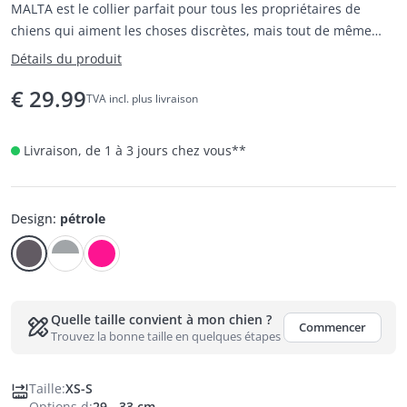
MALTA est le collier parfait pour tous les propriétaires de
chiens qui aiment les choses discrètes, mais tout de même
particulières.
Détails du produit
€
29.99
TVA incl. plus livraison
Livraison, de 1 à 3 jours chez vous
**
Design
:
pétrole
Quelle taille convient à mon chien ?
Commencer
Trouvez la bonne taille en quelques étapes
Taille
:
XS-S
Options d
:
29 - 33 cm