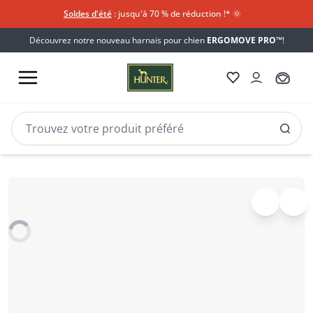
Soldes d'été
: jusqu'à 70 % de réduction !*​
🌞
Découvrez notre nouveau harnais pour chien
ERGOMOVE PRO™
!