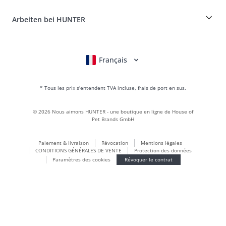
HUNTER Manufacture de cuir
FAQ & aide
Boons
Le cuir est notre passion
Arbeiten bei HUNTER
BVB Dortmund
HUNTER Boutique & magasin d'usine
Canadian Up
Fan Collection
FC Bayern München
Français
Deutsch
English
Italiano
Nederlands
Pour les petits chiens
Monde des cadeaux
* Tous les prix s'entendent TVA incluse, frais de port en sus.
sacs à main
Vêtements pour chiens
©
2026
Nous aimons HUNTER - une boutique en ligne de House of
Aliments pour chiens
Pet Brands GmbH
Le monde du cuir
Paiement & livraison
Révocation
Mentions légales
LOVE
CONDITIONS GÉNÉRALES DE VENTE
Protection des données
Maldon
Paramètres des cookies
Révoquer le contrat
München
Durable
Inscription à la newsletter
Le monde des chiots