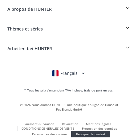
Dogfinder
Informations sur la livraison
À propos de HUNTER
Tableau des races
Révocation
Voyager avec un chien
Paiement et livraison
myHUNTERclub
Assurance maladie pour animaux
Réclamer et renvoyer des produits
Thèmes et séries
It*s a family Business
Compte client
Portail des retours
HUNTER Manufacture de cuir
FAQ & aide
Boons
Le cuir est notre passion
Arbeiten bei HUNTER
BVB Dortmund
HUNTER Boutique & magasin d'usine
Canadian Up
Fan Collection
FC Bayern München
Français
Deutsch
English
Italiano
Nederlands
Pour les petits chiens
Monde des cadeaux
* Tous les prix s'entendent TVA incluse, frais de port en sus.
sacs à main
Vêtements pour chiens
©
2026
Nous aimons HUNTER - une boutique en ligne de House of
Aliments pour chiens
Pet Brands GmbH
Le monde du cuir
Paiement & livraison
Révocation
Mentions légales
LOVE
CONDITIONS GÉNÉRALES DE VENTE
Protection des données
Maldon
Paramètres des cookies
Révoquer le contrat