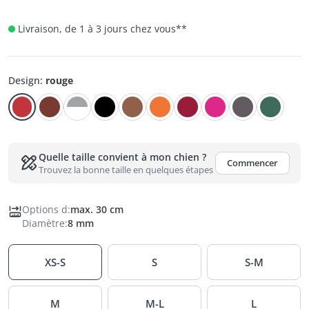
Livraison, de 1 à 3 jours chez vous
**
Design
:
rouge
Quelle taille convient à mon chien ?
Commencer
Trouvez la bonne taille en quelques étapes
Options d
:
max. 30 cm
Diamètre
:
8 mm
XS-S
S
S-M
M
M-L
L