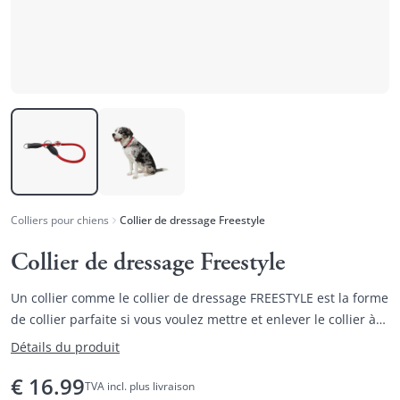
Colliers pour chiens
Collier de dressage Freestyle
Collier de dressage Freestyle
Un collier comme le collier de dressage FREESTYLE est la forme
de collier parfaite si vous voulez mettre et enlever le collier à
votre chien rapidement, ou si vous préférez l'option spéciale
Détails du produit
de réglage en continu du collier à un collier classique.
€
16.99
TVA incl. plus livraison