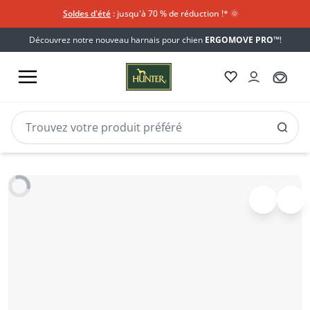
Soldes d'été
: jusqu'à 70 % de réduction !*​
🌞
Découvrez notre nouveau harnais pour chien
ERGOMOVE PRO™
!