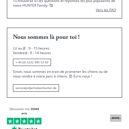
Tu trouveras ici les questions et réponses les plus populaires de
notre HUNTER Family.
🥰
Vers les FAQ
Nous sommes là pour toi !
LU au JE : 9 - 15 heures
Vendredi : 9 - 14 heures
+ 49 (0) 5232 980 53 50
Sinon, nous sommes en train de promener les chiens ou de
nous rendre à notre parc à chiens.
😍
Écris-nous !
service[at]wirliebenhunter.de
Découvrez nos
20466
avis