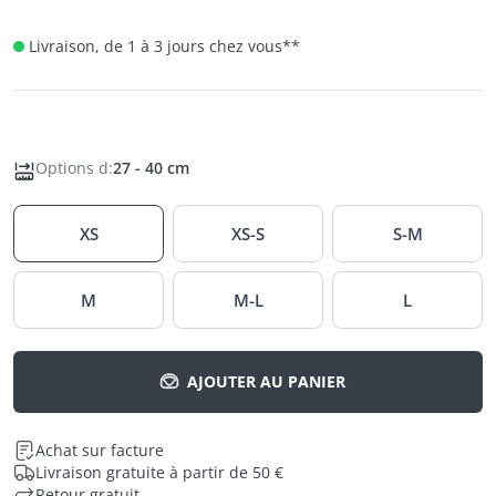
Livraison, de 1 à 3 jours chez vous
**
Options d
:
27 - 40 cm
XS
XS-S
S-M
M
M-L
L
AJOUTER AU PANIER
Achat sur facture
Livraison gratuite à partir de 50 €
Retour gratuit