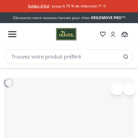
Soldes d'été
: jusqu'à 70 % de réduction !*​
🌞
Découvrez notre nouveau harnais pour chien
ERGOMOVE PRO™
!