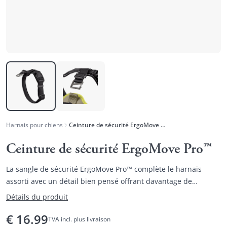
Harnais pour chiens
Ceinture de sécurité ErgoMove Pro™
Ceinture de sécurité ErgoMove Pro™
La sangle de sécurité ErgoMove Pro™ complète le harnais
assorti avec un détail bien pensé offrant davantage de
maintien et de contrôle.
Détails du produit
€
16.99
TVA incl. plus livraison