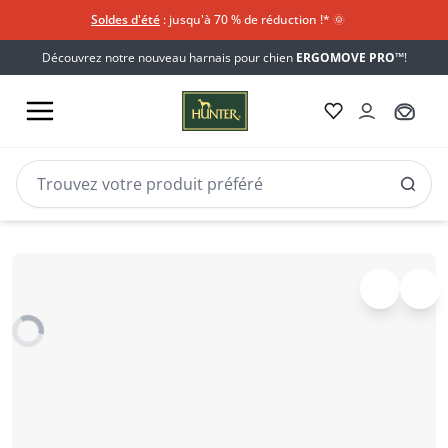
Soldes d'été
: jusqu'à 70 % de réduction !*​
🌞
Découvrez notre nouveau harnais pour chien
ERGOMOVE PRO™
!