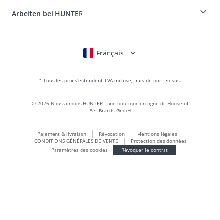
FAQ & aide
Boons
Le cuir est notre passion
Arbeiten bei HUNTER
BVB Dortmund
HUNTER Boutique & magasin d'usine
Canadian Up
Fan Collection
FC Bayern München
Français
Deutsch
English
Italiano
Nederlands
Pour les petits chiens
Monde des cadeaux
* Tous les prix s'entendent TVA incluse, frais de port en sus.
sacs à main
Vêtements pour chiens
©
2026
Nous aimons HUNTER - une boutique en ligne de House of
Aliments pour chiens
Pet Brands GmbH
Le monde du cuir
Paiement & livraison
Révocation
Mentions légales
LOVE
CONDITIONS GÉNÉRALES DE VENTE
Protection des données
Maldon
Paramètres des cookies
Révoquer le contrat
München
Durable
Inscription à la newsletter
Le monde des chiots