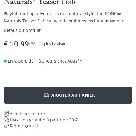
Naturals® Teaser Fish
Playful hunting adventures in a natural style: the KONG®
Naturals Teaser Fish cat wand combines exciting movement
with high-quality materials.
Détails du produit
€
10.99
TVA incl. plus livraison
Livraison, de 1 à 3 jours chez vous
**
AJOUTER AU PANIER
Achat sur facture
Livraison gratuite à partir de 50 €
Retour gratuit