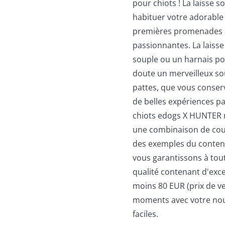
pour chiots ! La laisse s
habituer votre adorable 
premières promenades a
passionnantes. La laiss
souple ou un harnais pou
doute un merveilleux so
pattes, que vous conserv
de belles expériences p
chiots edogs X HUNTER n
une combinaison de coul
des exemples du contenu
vous garantissons à to
qualité contenant d'exc
moins 80 EUR (prix de ve
moments avec votre nou
faciles.