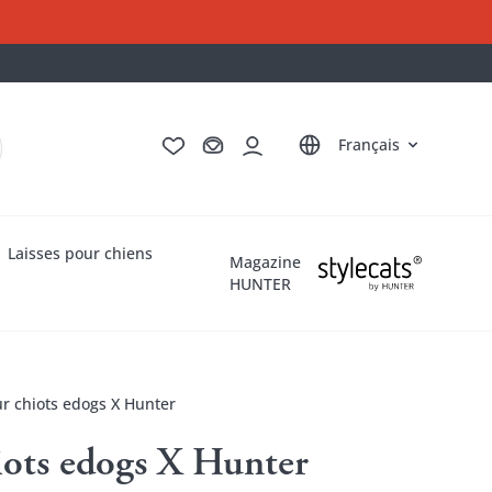
Deutsch
English
Italiano
Nederlands
Français
Laisses pour chiens
Magazine
HUNTER
r chiots edogs X Hunter
iots edogs X Hunter