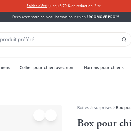
Soldes d'été
: jusqu'à 70 % de réduction !*​
🌞
Découvrez notre nouveau harnais pour chien
ERGOMOVE PRO™
!
chiens
Collier pour chien avec nom
Harnais pour chiens
Boîtes à surprises
Box pou
Box pour ch