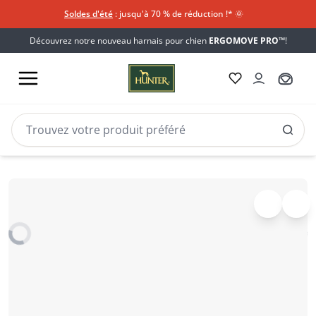
Soldes d'été
: jusqu'à 70 % de réduction !*​
🌞
Découvrez notre nouveau harnais pour chien
ERGOMOVE PRO™
!