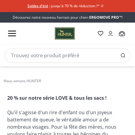
Soldes d'été
: jusqu'à 70 % de réduction !*​
🌞
Découvrez notre nouveau harnais pour chien
ERGOMOVE PRO™
!
Muttertag
Pour la fête des Mères
Nous aimons HUNTER
offre l'amour
20 % sur notre série LOVE & tous les sacs !
Qu'il s'agisse d'un rire d'enfant ou d'un joyeux 
battement de queue, le véritable amour a de 
nombreux visages. Pour la fête des mères, nous 
voulons faire plaisir à toutes les héroïnes du 