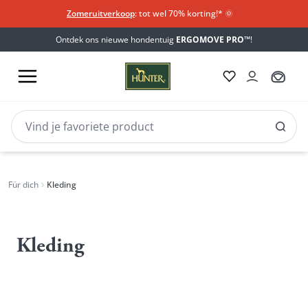
Zomeruitverkoop
: tot wel 70% korting!*​
🌞
Ontdek ons nieuwe hondentuig
ERGOMOVE PRO™
!
Für dich
Kleding
Kleding
Kleding