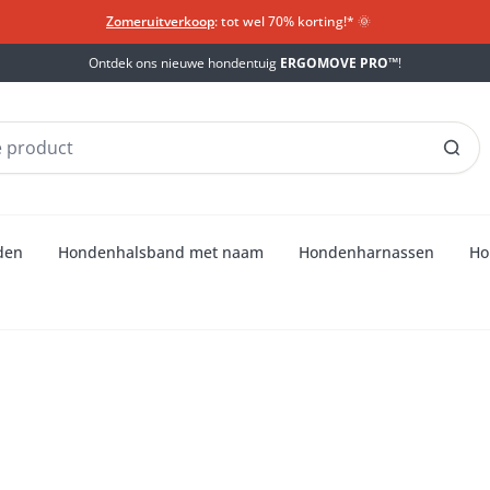
Zomeruitverkoop
: tot wel 70% korting!*​
🌞
Ontdek ons nieuwe hondentuig
ERGOMOVE PRO™
!
den
Hondenhalsband met naam
Hondenharnassen
Ho