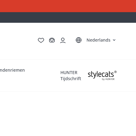
Deutsch
English
Français
Italiano
Nederlands
ndenriemen
HUNTER
Tijdschrift