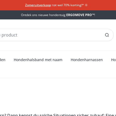
Zomeruitverkoop
: tot wel 70% korting!*​
🌞
Ontdek ons nieuwe hondentuig
ERGOMOVE PRO™
!
den
Hondenhalsband met naam
Hondenharnassen
Ho
enversicherung für d
rn? Dann kennst du solche Situationen sicher zuhauf: Eine 