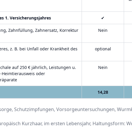
s 1. Versicherungsjahres
✔
ung, Zahnfüllung, Zahnersatz, Korrektur
Nein
eres, z. B. bei Unfall oder Krankheit des
optional
hale auf 250 € jährlich, Leistungen u.
Nein
EU-Heimtierausweis oder
präparate
14,28
orsorge, Schutzimpfungen, Vorsorgeuntersuchungen, Wurmk
 Europäisch Kurzhaar, im ersten Lebensjahr, Haltungsform: 