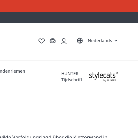
Deutsch
English
Français
Italiano
Nederlands
ndenriemen
HUNTER
Tijdschrift
eine Katze 
wilde Verfolgungsjagd über die Kletterwand in