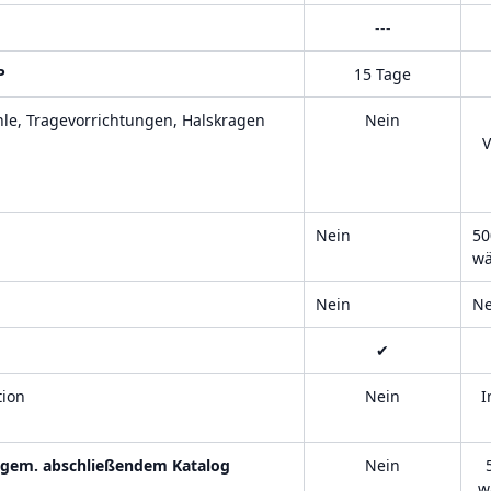
---
P
15 Tage
tühle, Tragevorrichtungen, Halskragen
Nein
V
Nein
50
wä
Nein
Ne
✔
tion
Nein
I
 gem. abschließendem Katalog
Nein
w