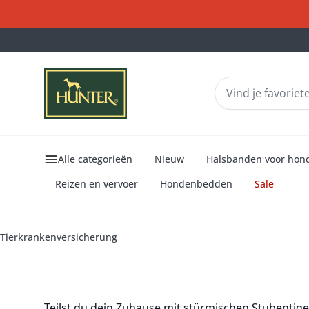
Alle categorieën
Nieuw
Halsbanden voor hon
Reizen en vervoer
Hondenbedden
Sale
Krankenversicherung
Die HUNTER Krank
für
Katzen
Eine Versicherung der HanseMerkur
Tierkrankenversicherung
Teilst du dein Zuhause mit stürmischen Stubentige