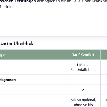
eichen Leistungen
ermöglichen dir im Falle einer Krankhei
ierklinik:
atze im Überblick
ngen
Tarif Komfort
1 Monat,
Bei Unfall: keine
Diagnosen
---
✔
Mit SB optional,
M
ohne SB bis