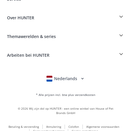
Specials voor hondenprofessionals
Bestellingen als gast
Dog Finder
Informatie over levering
Over HUNTER
Rassentabel
Intrekking
Reizen met een hond
Betaling & verzending
myHUNTERclub
Ziektekostenverzekering huisdieren
Klachten over & retourneren van producten
Themawerelden & series
It*s a family Business
Klant account
Retourportaal
HUNTER Productie van leer
FAQ en hulp
Boons
Leder is onze passie
Arbeiten bei HUNTER
BVB Dortmund
HUNTER winkel & fabrieksoutlet
Canadian Up
Fan Collection
FC Bayern München
Nederlands
Deutsch
English
Français
Italiano
Voor kleine honden
Cadeauwereld
* Alle prijzen incl. btw plus verzendkosten
handtassen
Hondenkleding
©
2026
Wij zijn dol op HUNTER - een online winkel van House of Pet
hondenvoer
Brands GmbH
Leerwereld
Betaling & verzending
Annulering
Colofon
Algemene voorwaarden
LOVE