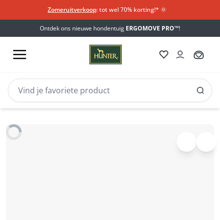
Zomeruitverkoop
: tot wel 70% korting!*​
🌞
Ontdek ons nieuwe hondentuig
ERGOMOVE PRO™
!