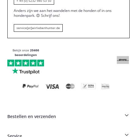
+ 49 (0) 5232 980 53 50
Anders zijn we aan het wandelen met de honden of in ons
hondenpark.
😍
Schrijf ons!
service[at]wirliebenhunter.de
Bekijk onze
20466
beoordelingen
Bestellen en verzenden
Fokkerskorting op HUNTER producten
Service