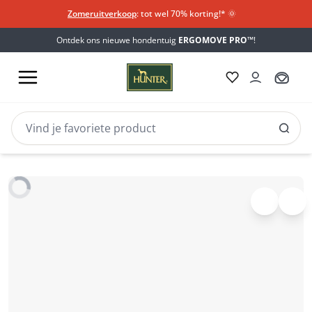
Zomeruitverkoop
: tot wel 70% korting!*​
🌞
Ontdek ons nieuwe hondentuig
ERGOMOVE PRO™
!