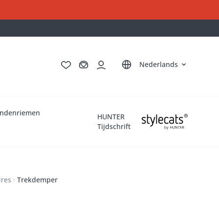
Deutsch
English
Français
Italiano
Nederlands
ndenriemen
HUNTER
Tijdschrift
ires
Trekdemper