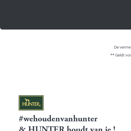
De vermel
** Geldt vo
#wehoudenvanhunter
& HUNTER houdt van je !