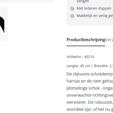
vangen
Met lederen doppen
Makkelijk en veilig g
Productbeschrijving
Ver
Artikelnr.
:
40210
Lengte: 45 cm | Breedte: 2
De slijtvaste schokdemp
harnas en de riem gehaa
plotselinge schok - ong
onverwachte richtingsv
viervoeter. De robuuste,
voordeel zijn: of het n