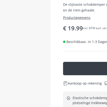
De slijtvaste schokdemper
en de riem gehaakt.
Productgegevens
€
19.99
incl. BTW excl. ve
Beschikbaar, in 1-3 Dagen
Aankoop op rekening
Elastische schokdemp
plotselinge trekbeweg