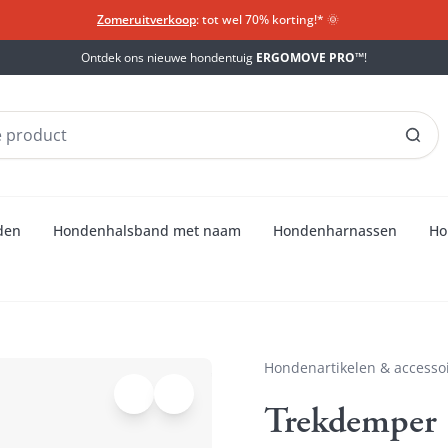
Zomeruitverkoop
: tot wel 70% korting!*​
🌞
Ontdek ons nieuwe hondentuig
ERGOMOVE PRO™
!
den
Hondenhalsband met naam
Hondenharnassen
Ho
Hondenartikelen & accesso
Trekdemper