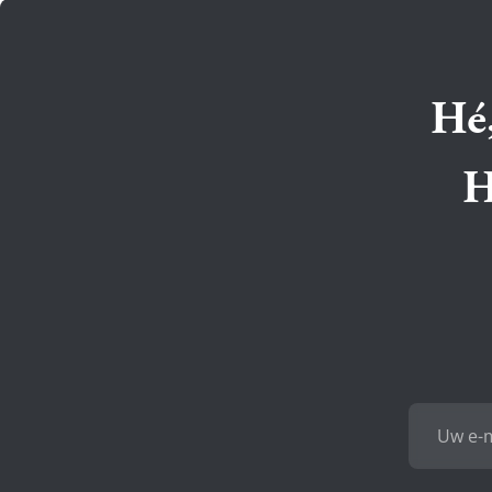
Hé,
H