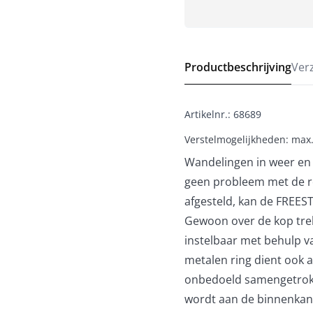
Productbeschrijving
Ver
Artikelnr.
:
68689
Verstelmogelijkheden: max.
Wandelingen in weer en w
geen probleem met de r
afgesteld, kan de FREES
Gewoon over de kop trek
instelbaar met behulp v
metalen ring dient ook 
onbedoeld samengetrokk
wordt aan de binnenkant