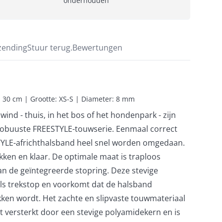
onderhouden
zending
Stuur terug.
Bewertungen
 30 cm | Grootte: XS-S | Diameter: 8 mm
ind - thuis, in het bos of het hondenpark - zijn
obuuste FREESTYLE-touwserie. Eenmaal correct
TYLE-africhthalsband heel snel worden omgedaan.
ken en klaar. De optimale maat is traploos
an de geïntegreerde stopring. Deze stevige
als trekstop en voorkomt dat de halsband
en wordt. Het zachte en slipvaste touwmateriaal
 versterkt door een stevige polyamidekern en is