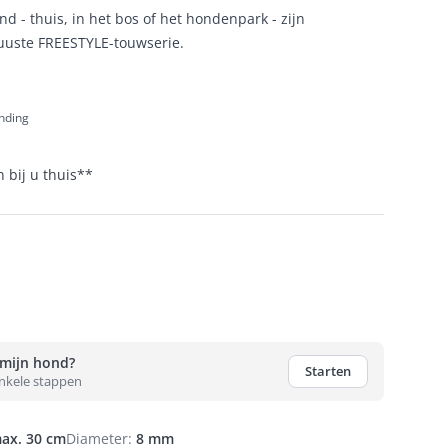
 - thuis, in het bos of het hondenpark - zijn
uste FREESTYLE-touwserie.
ending
 bij u thuis
**
 mijn hond?
Starten
enkele stappen
ax. 30 cm
Diameter
:
8 mm