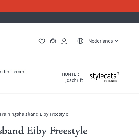
Deutsch
English
Français
Italiano
Nederlands
ndenriemen
HUNTER
Tijdschrift
Trainingshalsband Eiby Freestyle
sband Eiby Freestyle