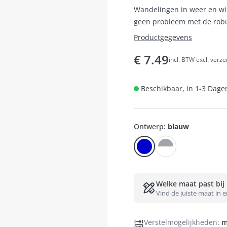
Wandelingen in weer en wind
geen probleem met de robu
Productgegevens
€
7.49
incl. BTW excl. verz
Beschikbaar, in 1-3 Dagen
Ontwerp
:
blauw
Welke maat past bij
Vind de juiste maat in 
Verstelmogelijkheden
:
m