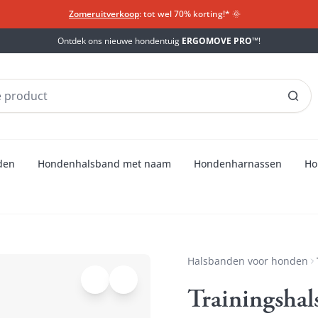
Zomeruitverkoop
: tot wel 70% korting!*​
🌞
Ontdek ons nieuwe hondentuig
ERGOMOVE PRO™
!
den
Hondenhalsband met naam
Hondenharnassen
Ho
Halsbanden voor honden
Trainingshal