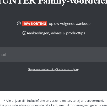
UNTER Family-voordele
op uw volgende aankoop
10% KORTING
Aanbiedingen, advies & producttips
Gegevensbescherming
Gratis uitschrijving
* Alle prijzen zijn inclusief btw en verzendkosten, tenzij anders vermeld.
de prijs is de adviesprijs van de fabrikant, met uitzondering van gereduceerd