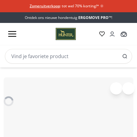
Zomeruitverkoop
: tot wel 70% korting!*​
🌞
Ontdek ons nieuwe hondentuig
ERGOMOVE PRO™
!