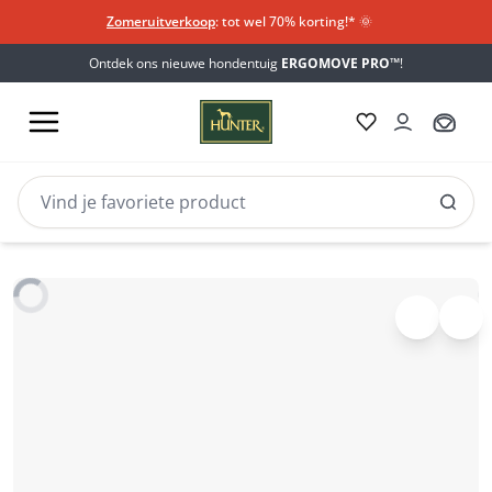
Zomeruitverkoop
: tot wel 70% korting!*​
🌞
Ontdek ons nieuwe hondentuig
ERGOMOVE PRO™
!