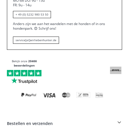
MO tot DO: 9u - 15u
FR: 9u - 14u
+ 49 (0) 5232 980 53 50
Anders zijn we aan het wandelen met de honden of in ons
hondenpark.
😍
Schrijf ons!
service[at]wirliebenhunter.de
Bekijk onze
20466
beoordelingen
Bestellen en verzenden