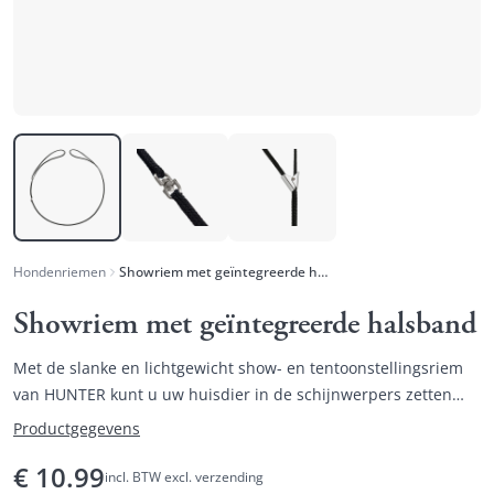
Hondenriemen
Showriem met geïntegreerde halsband
Showriem met geïntegreerde halsband
Met de slanke en lichtgewicht show- en tentoonstellingsriem
van HUNTER kunt u uw huisdier in de schijnwerpers zetten
zonder dat de riem het zicht belemmert.
Productgegevens
€
10.99
incl. BTW excl. verzending