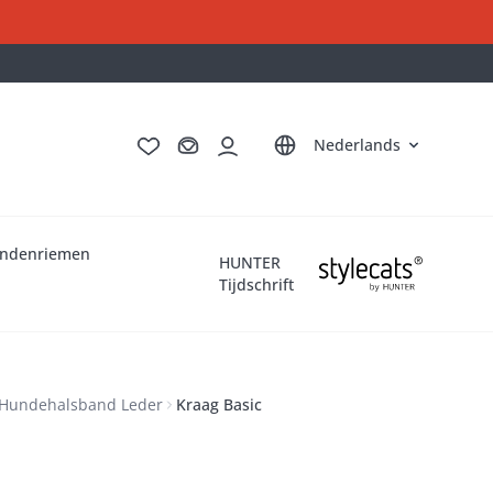
Deutsch
English
Français
Italiano
Nederlands
ndenriemen
HUNTER
Tijdschrift
Hundehalsband Leder
Kraag Basic