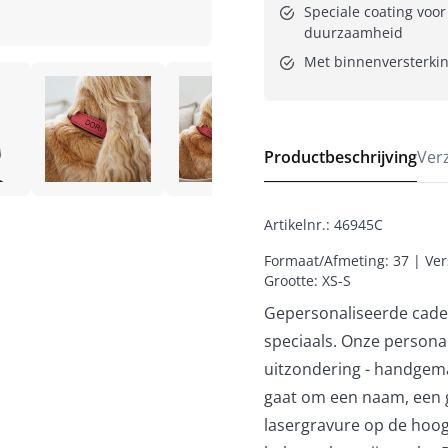
Speciale coating voor
duurzaamheid
Met binnenversterking
Productbeschrijving
Ver
Artikelnr.
:
46945C
Formaat/Afmeting: 37 | Vers
Grootte: XS-S
Gepersonaliseerde cadeau
speciaals. Onze person
uitzondering - handgem
gaat om een naam, een 
lasergravure op de hoog