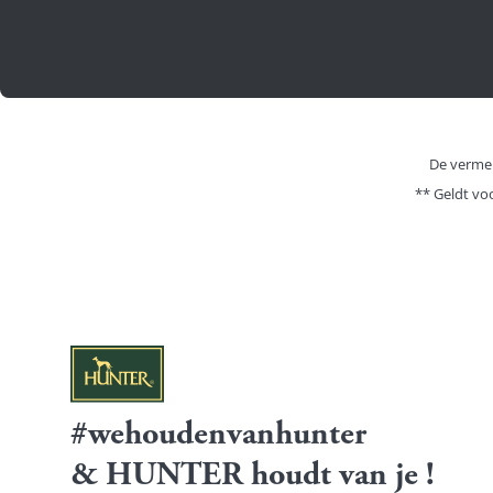
De vermel
** Geldt vo
#wehoudenvanhunter
& HUNTER houdt van je !