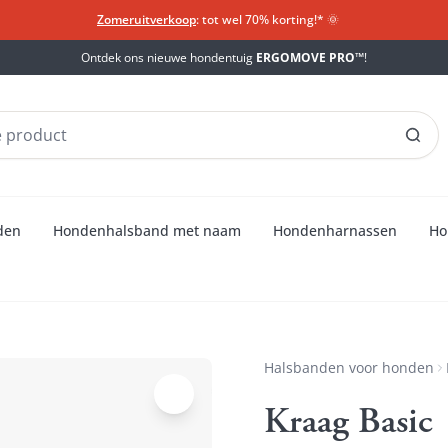
Zomeruitverkoop
: tot wel 70% korting!*​
🌞
Ontdek ons nieuwe hondentuig
ERGOMOVE PRO™
!
den
Hondenhalsband met naam
Hondenharnassen
Ho
Halsbanden voor honden
Kraag Basic