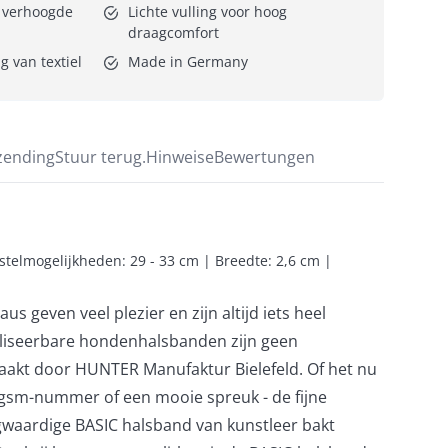
 verhoogde 
Lichte vulling voor hoog 
draagcomfort
 van textiel
Made in Germany
zending
Stuur terug.
Hinweise
Bewertungen
telmogelijkheden: 29 - 33 cm | Breedte: 2,6 cm | 
s geven veel plezier en zijn altijd iets heel
aliseerbare hondenhalsbanden zijn geen
aakt door HUNTER Manufaktur Bielefeld. Of het nu
gsm-nummer of een mooie spreuk - de fijne
waardige BASIC halsband van kunstleer bakt