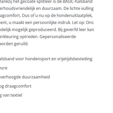
Dankzij het gecoate splitleer is de BASIC-halsband
erhoudsvriendelijk en duurzaam. De lichte vulling
agcomfort. Dus of u nu op de hondenuitlaatplek,
 bent, u maakt een persoonlijke indruk. Let op: Ons
ndelijk mogelijk geproduceerd. Bij geverfd leer kan
 verkleuring optreden. Gepersonaliseerde
worden geruild.
sband voor hondensport en vrijetijdsbesteding
vure
or verhoogde duurzaamheid
hoog draagcomfort
 van textiel