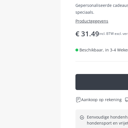
Gepersonaliseerde cadeaus g
speciaals.
Productgegevens
€
31.49
incl. BTW excl. ve
Beschikbaar, in 3-4 Weken
Aankoop op rekening
Eenvoudige hondenha
hondensport en vrije