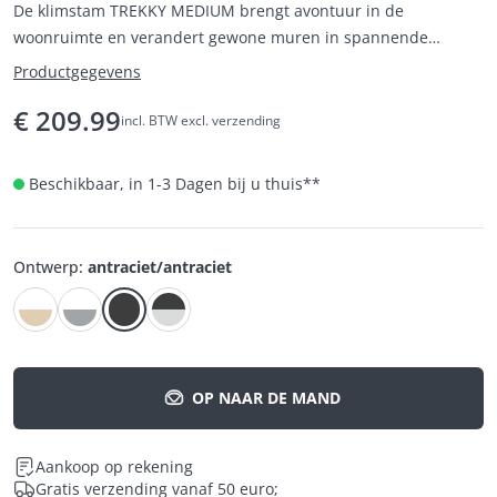
De klimstam TREKKY MEDIUM brengt avontuur in de
woonruimte en verandert gewone muren in spannende
klimroutes.
Productgegevens
€
209.99
incl. BTW excl. verzending
Beschikbaar, in 1-3 Dagen bij u thuis
**
Ontwerp
:
antraciet/antraciet
OP NAAR DE MAND
Aankoop op rekening
Gratis verzending vanaf 50 euro;