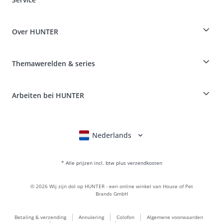
Specials voor hondenprofessionals
Bestellingen als gast
Dog Finder
Informatie over levering
Over HUNTER
Rassentabel
Intrekking
Reizen met een hond
Betaling & verzending
myHUNTERclub
Ziektekostenverzekering huisdieren
Klachten over & retourneren van producten
Themawerelden & series
It*s a family Business
Klant account
Retourportaal
HUNTER Productie van leer
FAQ en hulp
Boons
Leder is onze passie
Arbeiten bei HUNTER
BVB Dortmund
HUNTER winkel & fabrieksoutlet
Canadian Up
Fan Collection
FC Bayern München
Nederlands
Deutsch
English
Français
Italiano
Voor kleine honden
Cadeauwereld
* Alle prijzen incl. btw plus verzendkosten
handtassen
Hondenkleding
©
2026
Wij zijn dol op HUNTER - een online winkel van House of Pet
hondenvoer
Brands GmbH
Leerwereld
Betaling & verzending
Annulering
Colofon
Algemene voorwaarden
LOVE