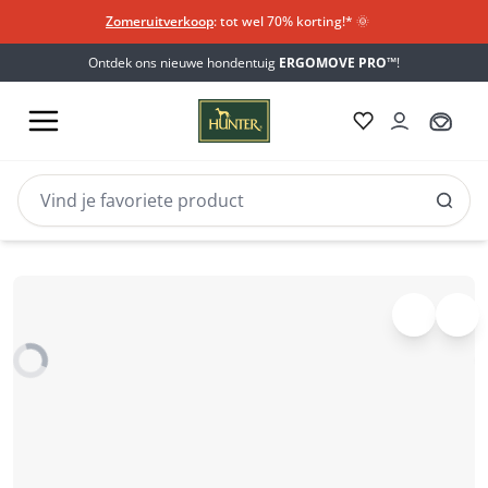
Zomeruitverkoop
: tot wel 70% korting!*​
🌞
Ontdek ons nieuwe hondentuig
ERGOMOVE PRO™
!