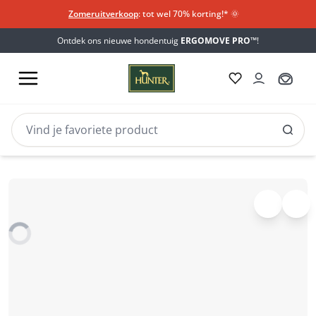
Zomeruitverkoop
: tot wel 70% korting!*​
🌞
Ontdek ons nieuwe hondentuig
ERGOMOVE PRO™
!