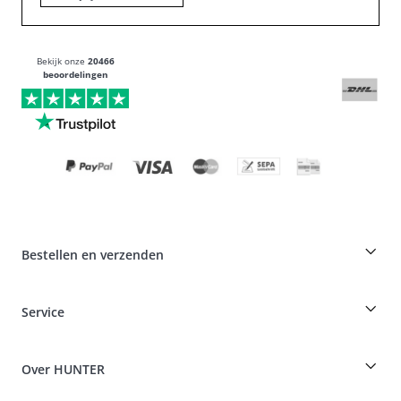
Bekijk onze
20466
beoordelingen
Bestellen en verzenden
Fokkerskorting op HUNTER producten
Service
Specials voor hondenprofessionals
Bestellingen als gast
Dog Finder
Informatie over levering
Over HUNTER
Rassentabel
Intrekking
Reizen met een hond