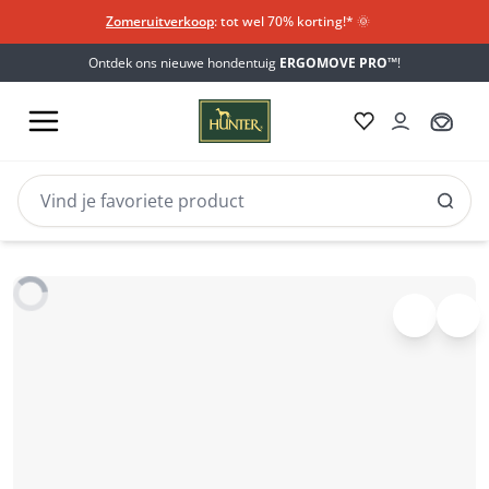
Zomeruitverkoop
: tot wel 70% korting!*​
🌞
Ontdek ons nieuwe hondentuig
ERGOMOVE PRO™
!