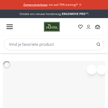
Zomeruitverkoop
: tot wel 70% korting!*​
🌞
Ontdek ons nieuwe hondentuig
ERGOMOVE PRO™
!