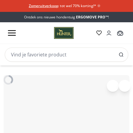
Zomeruitverkoop
: tot wel 70% korting!*​
🌞
Ontdek ons nieuwe hondentuig
ERGOMOVE PRO™
!