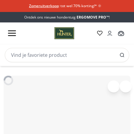
Zomeruitverkoop
: tot wel 70% korting!*​
🌞
Ontdek ons nieuwe hondentuig
ERGOMOVE PRO™
!