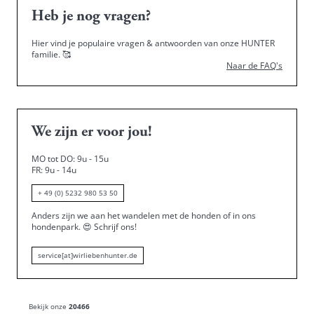
Heb je nog vragen?
Hier vind je populaire vragen & antwoorden van onze HUNTER
familie.
🥰
Naar de FAQ's
We zijn er voor jou!
MO tot DO: 9u - 15u
FR: 9u - 14u
+ 49 (0) 5232 980 53 50
Anders zijn we aan het wandelen met de honden of in ons
hondenpark.
😍
Schrijf ons!
service[at]wirliebenhunter.de
Bekijk onze
20466