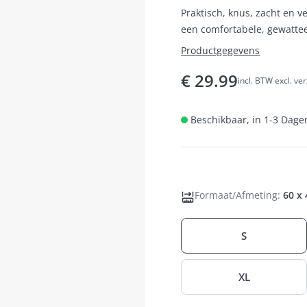
Praktisch, knus, zacht en
een comfortabele, gewattee
het een knusse en veelzijdi
Productgegevens
€
29.99
incl. BTW excl. ve
Beschikbaar, in 1-3 Dagen
Formaat/Afmeting
:
60 x
S
XL