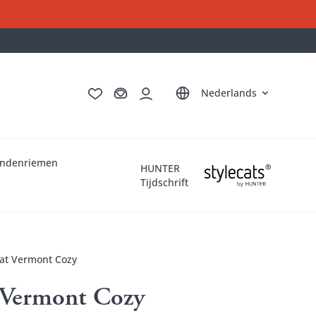
Deutsch
English
Français
Italiano
Nederlands
ndenriemen
HUNTER
Tijdschrift
t Vermont Cozy
Vermont Cozy