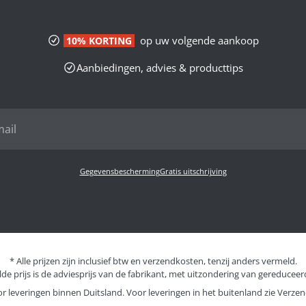
op uw volgende aankoop
10% KORTING
Aanbiedingen, advies & producttips
Gegevensbescherming
Gratis uitschrijving
* Alle prijzen zijn inclusief btw en verzendkosten, tenzij anders vermeld.
de prijs is de adviesprijs van de fabrikant, met uitzondering van gereduceerd
or leveringen binnen Duitsland. Voor leveringen in het buitenland zie
Verzen