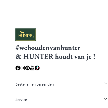
#wehoudenvanhunter
& HUNTER houdt van je !
Bestellen en verzenden
Fokkerskorting op HUNTER producten
Service
Specials voor hondenprofessionals
Bestellingen als gast