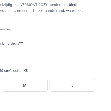
 veelzijdig - de VERMONT COZY-hondenmat biedt
rde basis en een licht opstaande rand, waardoor
ge plek is om te liggen.
rzending
 bij u thuis
**
 40 cm
Grootte
:
XS
M
L