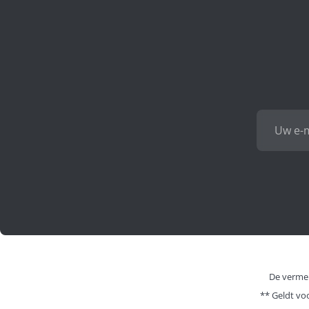
De vermel
** Geldt vo