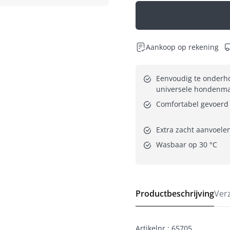
Aankoop op rekening
Eenvoudig te onderho
universele hondenm
Comfortabel gevoerd 
Extra zacht aanvoele
Wasbaar op 30 °C
Productbeschrijving
Ver
Artikelnr.
:
65705