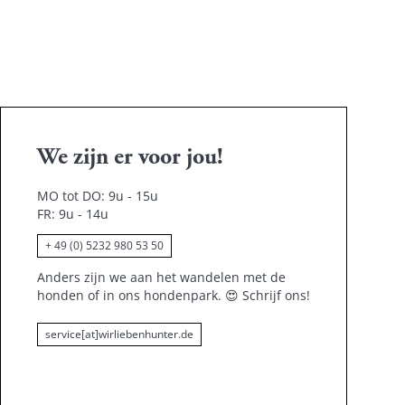
We zijn er voor jou!
MO tot DO: 9u - 15u
FR: 9u - 14u
+ 49 (0) 5232 980 53 50
Anders zijn we aan het wandelen met de
honden of in ons hondenpark.
😍
Schrijf ons!
service[at]wirliebenhunter.de