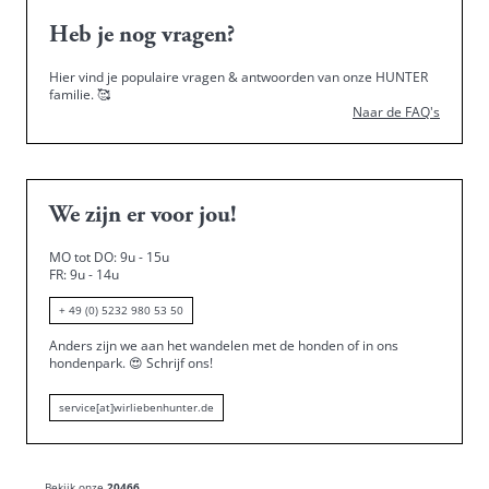
Heb je nog vragen?
Hier vind je populaire vragen & antwoorden van onze HUNTER
familie.
🥰
Naar de FAQ's
We zijn er voor jou!
MO tot DO: 9u - 15u
FR: 9u - 14u
+ 49 (0) 5232 980 53 50
Anders zijn we aan het wandelen met de honden of in ons
hondenpark.
😍
Schrijf ons!
service[at]wirliebenhunter.de
Bekijk onze
20466