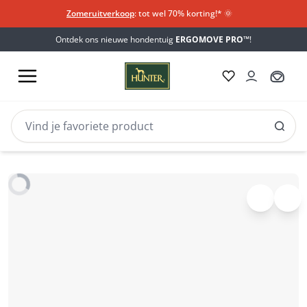
Zomeruitverkoop
: tot wel 70% korting!*​
🌞
Ontdek ons nieuwe hondentuig
ERGOMOVE PRO™
!