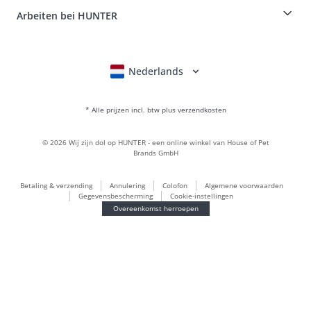
Boons
Leder is onze passie
Arbeiten bei HUNTER
BVB Dortmund
HUNTER winkel & fabrieksoutlet
Canadian Up
Fan Collection
FC Bayern München
Nederlands
Deutsch
English
Français
Italiano
Voor kleine honden
Cadeauwereld
* Alle prijzen incl. btw plus verzendkosten
handtassen
Hondenkleding
©
2026
Wij zijn dol op HUNTER - een online winkel van House of Pet
hondenvoer
Brands GmbH
Leerwereld
Betaling & verzending
Annulering
Colofon
Algemene voorwaarden
LOVE
Gegevensbescherming
Cookie-instellingen
Maldon
Overeenkomst herroepen
München
Duurzaam
Aanmeldingen voor nieuwsbrief
Puppywereld