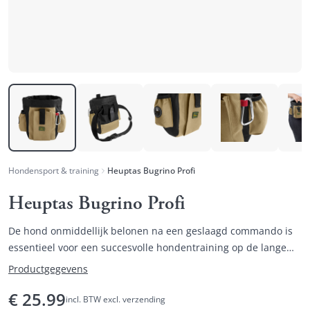
Hondensport & training
Heuptas Bugrino Profi
Heuptas Bugrino Profi
De hond onmiddellijk belonen na een geslaagd commando is
essentieel voor een succesvolle hondentraining op de lange
termijn.
Productgegevens
€
25.99
incl. BTW excl. verzending