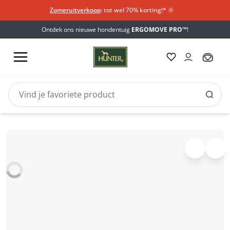
Zomeruitverkoop
: tot wel 70% korting!*​
🌞
Ontdek ons nieuwe hondentuig
ERGOMOVE PRO™
!