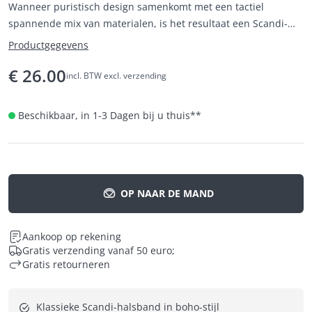
Wanneer puristisch design samenkomt met een tactiel
spannende mix van materialen, is het resultaat een Scandi-
halsband in boho-stijl die liefhebbers van eenvoudige
Productgegevens
elegantie en natuurlijkheid zal betoveren.
€
26.00
incl. BTW excl. verzending
Beschikbaar, in 1-3 Dagen bij u thuis
**
OP NAAR DE MAND
Aankoop op rekening
Gratis verzending vanaf 50 euro;
Gratis retourneren
Klassieke Scandi-halsband in boho-stijl