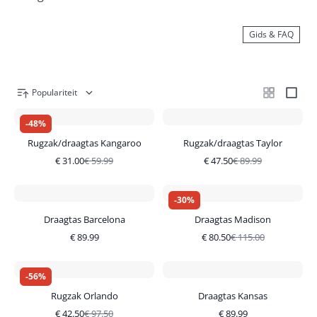
Gids & FAQ
Populariteit
-
48
%
Rugzak/draagtas Kangaroo
Rugzak/draagtas Taylor
€
31.00
€
59.99
€
47.50
€
89.99
-
30
%
Draagtas Barcelona
Draagtas Madison
€
89.99
€
80.50
€
115.00
-
56
%
Rugzak Orlando
Draagtas Kansas
€
42.50
€
97.50
€
89.99