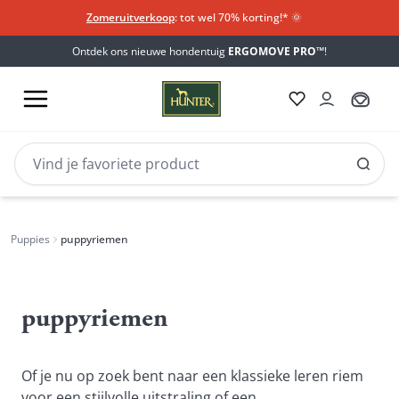
Zomeruitverkoop
: tot wel 70% korting!*​
🌞
Ontdek ons nieuwe hondentuig
ERGOMOVE PRO™
!
Puppies
puppyriemen
puppyriemen
Of je nu op zoek bent naar een klassieke leren riem 
voor een stijlvolle uitstraling of een 