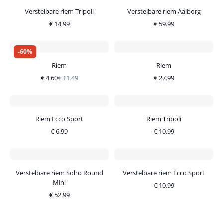
Verstelbare riem Tripoli
Verstelbare riem Aalborg
€
14.99
€
59.99
-
60
%
Riem
Riem
€
4.60
€
11.49
€
27.99
Riem Ecco Sport
Riem Tripoli
€
6.99
€
10.99
Verstelbare riem Soho Round
Verstelbare riem Ecco Sport
Mini
€
10.99
€
52.99